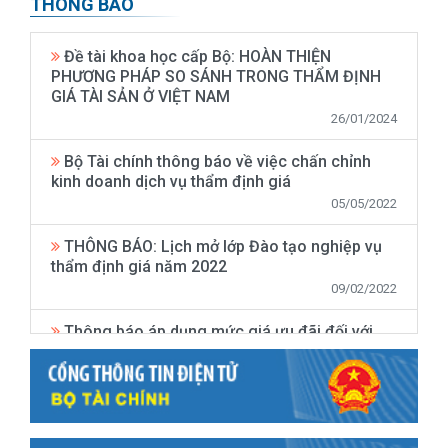
THÔNG BÁO
Đề tài khoa học cấp Bộ: HOÀN THIỆN
PHƯƠNG PHÁP SO SÁNH TRONG THẨM ĐỊNH
GIÁ TÀI SẢN Ở VIỆT NAM
26/01/2024
Bộ Tài chính thông báo về việc chấn chỉnh
kinh doanh dịch vụ thẩm định giá
05/05/2022
THÔNG BÁO: Lịch mở lớp Đào tạo nghiệp vụ
thẩm định giá năm 2022
09/02/2022
Thông báo áp dụng mức giá ưu đãi đối với
lớp "cập nhật kiến thức thẩm định giá" chung
tay cùng doanh nghiệp sau dịch COVID-19
12/05/2020
Thông báo mở lớp Đào tạo nghiệp vụ thẩm
định giá tại Hà Nội năm 2020