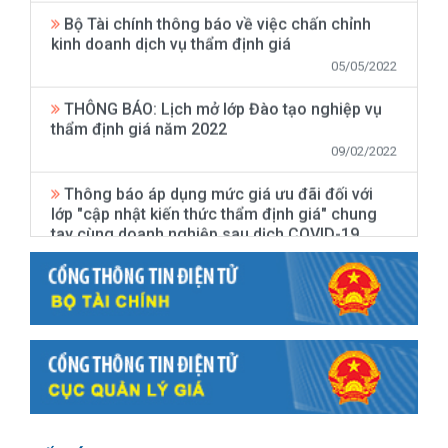
Bộ Tài chính thông báo về việc chấn chỉnh
kinh doanh dịch vụ thẩm định giá
05/05/2022
THÔNG BÁO: Lịch mở lớp Đào tạo nghiệp vụ
thẩm định giá năm 2022
09/02/2022
Thông báo áp dụng mức giá ưu đãi đối với
lớp "cập nhật kiến thức thẩm định giá" chung
tay cùng doanh nghiệp sau dịch COVID-19
12/05/2020
Thông báo mở lớp Đào tạo nghiệp vụ thẩm
định giá tại Hà Nội năm 2020
11/05/2020
Thông báo 1119/TB-BTC về việc trao thẻ
thẩm định viên về giá kỳ thi lần thứ 14 năm
2019
16/04/2020