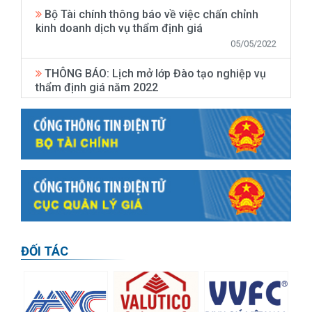
Bộ Tài chính thông báo về việc chấn chỉnh
kinh doanh dịch vụ thẩm định giá
05/05/2022
THÔNG BÁO: Lịch mở lớp Đào tạo nghiệp vụ
thẩm định giá năm 2022
09/02/2022
Thông báo áp dụng mức giá ưu đãi đối với
lớp "cập nhật kiến thức thẩm định giá" chung
tay cùng doanh nghiệp sau dịch COVID-19
12/05/2020
Thông báo mở lớp Đào tạo nghiệp vụ thẩm
định giá tại Hà Nội năm 2020
11/05/2020
ĐỐI TÁC
Thông báo 1119/TB-BTC về việc trao thẻ
thẩm định viên về giá kỳ thi lần thứ 14 năm
2019
16/04/2020