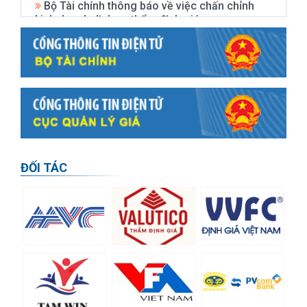
kinh doanh dịch vụ thẩm định giá
05/05/2022
THÔNG BÁO: Lịch mở lớp Đào tạo nghiệp vụ
thẩm định giá năm 2022
09/02/2022
Thông báo áp dụng mức giá ưu đãi đối với
lớp "cập nhật kiến thức thẩm định giá" chung
tay cùng doanh nghiệp sau dịch COVID-19
12/05/2020
ĐỐI TÁC
Thông báo mở lớp Đào tạo nghiệp vụ thẩm
định giá tại Hà Nội năm 2020
11/05/2020
Thông báo 1119/TB-BTC về việc trao thẻ
thẩm định viên về giá kỳ thi lần thứ 14 năm
2019
16/04/2020