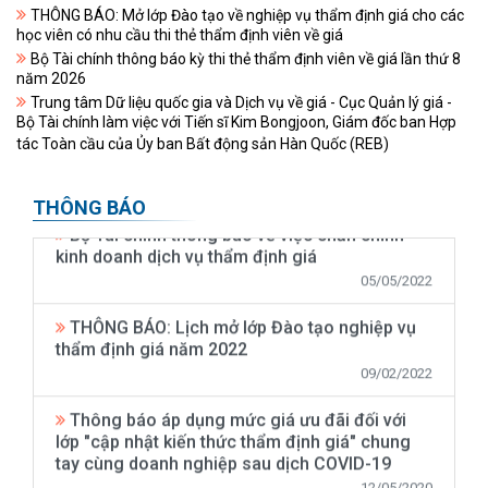
THÔNG BÁO: Mở lớp Đào tạo về nghiệp vụ thẩm định giá cho các
học viên có nhu cầu thi thẻ thẩm định viên về giá
Bộ Tài chính thông báo kỳ thi thẻ thẩm định viên về giá lần thứ 8
năm 2026
Trung tâm Dữ liệu quốc gia và Dịch vụ về giá - Cục Quản lý giá -
Đề tài khoa học cấp Bộ: HOÀN THIỆN
Bộ Tài chính làm việc với Tiến sĩ Kim Bongjoon, Giám đốc ban Hợp
PHƯƠNG PHÁP SO SÁNH TRONG THẨM ĐỊNH
tác Toàn cầu của Ủy ban Bất động sản Hàn Quốc (REB)
GIÁ TÀI SẢN Ở VIỆT NAM
26/01/2024
THÔNG BÁO
Bộ Tài chính thông báo về việc chấn chỉnh
kinh doanh dịch vụ thẩm định giá
05/05/2022
THÔNG BÁO: Lịch mở lớp Đào tạo nghiệp vụ
thẩm định giá năm 2022
09/02/2022
Thông báo áp dụng mức giá ưu đãi đối với
lớp "cập nhật kiến thức thẩm định giá" chung
tay cùng doanh nghiệp sau dịch COVID-19
12/05/2020