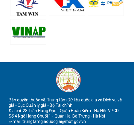
Bản quyền thuộc về: Trung tâm Dữ liệu quốc gia và Dịch vụ về
giá - Cục Quản lý giá - Bộ Tài chính
Địa chỉ: 28 Trần Hưng Đạo - Quận Hoàn Kiếm - Hà Nội. VPGD:
Số 4 Ngõ Hàng Chuối 1 - Quận Hai Bà Trưng - Hà Nội
E-mail: trungtamgiaquocgia@mof.gov.vn
Điện thoại: (0243).2.929.929