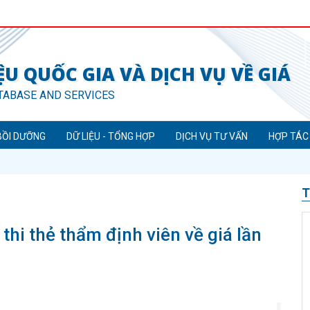
U QUỐC GIA VÀ DỊCH VỤ VỀ GIÁ
TABASE AND SERVICES
BỒI DƯỠNG
DỮ LIỆU - TỔNG HỢP
DỊCH VỤ TƯ VẤN
HỢP TÁC
T
thi thẻ thẩm định viên về giá lần