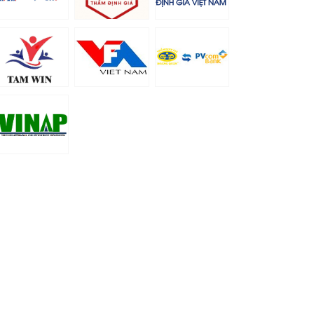
Thông báo 1119/TB-BTC về việc trao
thẻ thẩm định viên về giá kỳ thi lần thứ 14
năm 2019
16/04/2020
Thông báo về việc mở lớp cập nhật
kiến thức thẩm định giá (lớp cuối cùng
của năm 2019)
16/04/2020