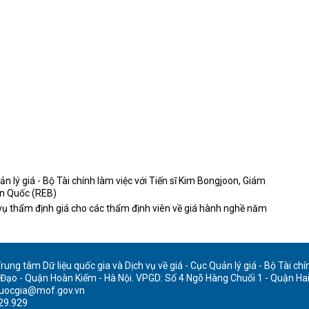
ản lý giá - Bộ Tài chính làm việc với Tiến sĩ Kim Bongjoon, Giám
àn Quốc (REB)
vụ thẩm định giá cho các thẩm định viên về giá hành nghề năm
ung tâm Dữ liệu quốc gia và Dịch vụ về giá - Cục Quản lý giá - Bộ Tài chí
 Đạo - Quận Hoàn Kiếm - Hà Nội. VPGD: Số 4 Ngõ Hàng Chuối 1 - Quận Hai
quocgia@mof.gov.vn
929.929