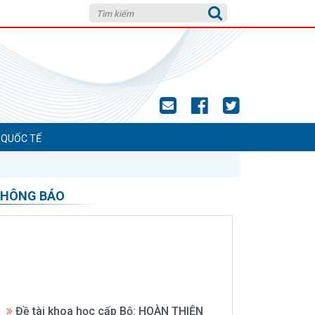
 QUỐC TẾ
HÔNG BÁO
Đề tài khoa học cấp Bộ: HOÀN THIỆN
PHƯƠNG PHÁP SO SÁNH TRONG THẨM