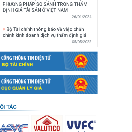
ĐỊNH GIÁ TÀI SẢN Ở VIỆT NAM
26/01/2024
Bộ Tài chính thông báo về việc chấn
chỉnh kinh doanh dịch vụ thẩm định giá
05/05/2022
THÔNG BÁO: Lịch mở lớp Đào tạo
nghiệp vụ thẩm định giá năm 2022
09/02/2022
Thông báo áp dụng mức giá ưu đãi đối
với lớp "cập nhật kiến thức thẩm định giá"
chung tay cùng doanh nghiệp sau dịch
COVID-19
12/05/2020
ỐI TÁC
Thông báo mở lớp Đào tạo nghiệp vụ
thẩm định giá tại Hà Nội năm 2020
11/05/2020