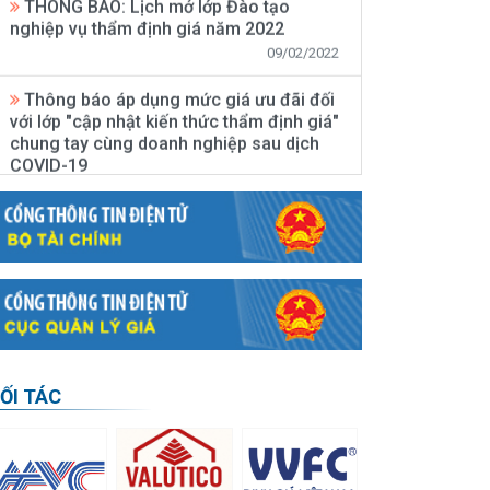
09/02/2022
Thông báo áp dụng mức giá ưu đãi đối
với lớp "cập nhật kiến thức thẩm định giá"
chung tay cùng doanh nghiệp sau dịch
COVID-19
12/05/2020
Thông báo mở lớp Đào tạo nghiệp vụ
thẩm định giá tại Hà Nội năm 2020
11/05/2020
Thông báo 1119/TB-BTC về việc trao
thẻ thẩm định viên về giá kỳ thi lần thứ 14
năm 2019
16/04/2020
ỐI TÁC
Thông báo về việc mở lớp cập nhật
kiến thức thẩm định giá (lớp cuối cùng
của năm 2019)
16/04/2020