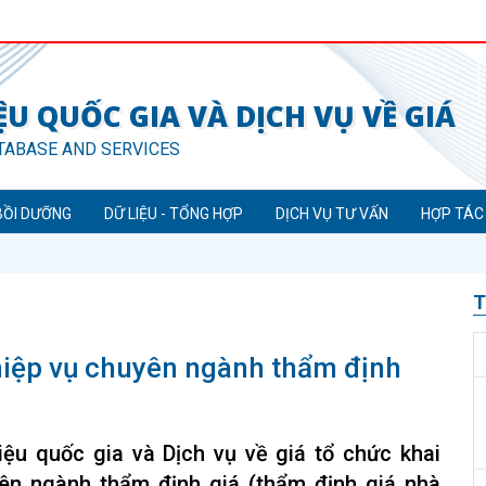
U QUỐC GIA VÀ DỊCH VỤ VỀ GIÁ
TABASE AND SERVICES
BỒI DƯỠNG
DỮ LIỆU - TỔNG HỢP
DỊCH VỤ TƯ VẤN
HỢP TÁC
T
hiệp vụ chuyên ngành thẩm định
ệu quốc gia và Dịch vụ về giá tổ chức khai
ên ngành thẩm định giá (thẩm định giá nhà