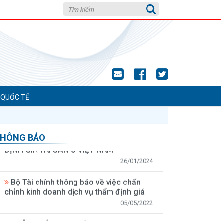
 QUỐC TẾ
Đề tài khoa học cấp Bộ: HOÀN THIỆN
PHƯƠNG PHÁP SO SÁNH TRONG THẨM
ĐỊNH GIÁ TÀI SẢN Ở VIỆT NAM
HÔNG BÁO
26/01/2024
Bộ Tài chính thông báo về việc chấn
chỉnh kinh doanh dịch vụ thẩm định giá
05/05/2022
THÔNG BÁO: Lịch mở lớp Đào tạo
nghiệp vụ thẩm định giá năm 2022