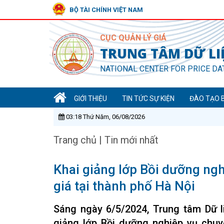
BỘ TÀI CHÍNH VIỆT NAM
CỤC QUẢN LÝ GIÁ
TRUNG TÂM DỮ LIỆ
NATIONAL CENTER FOR PRICE DA
GIỚI THIỆU
TIN TỨC SỰ KIỆN
ĐÀO TẠO 
03:18 Thứ Năm, 06/08/2026
Trang chủ
|
Tin mới nhất
Khai giảng lớp Bồi dưỡng ng
giá tại thành phố Hà Nội
Sáng ngày 6/5/2024, Trung tâm Dữ li
giảng lớp Bồi dưỡng nghiệp vụ chuy